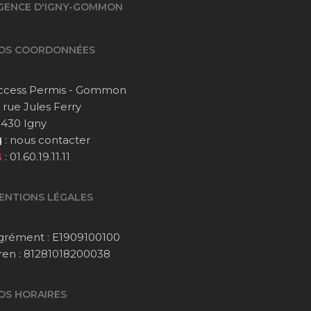
GENCE D'IGNY-GOMMON
OS COORDONNÉES
ccess Permis - Gommon
1 rue Jules Ferry
1430 Igny
:
nous contacter
:
01.60.19.11.11
ENTIONS LÉGALES
grément : E1909100100
iren : 81281018200038
OS HORAIRES