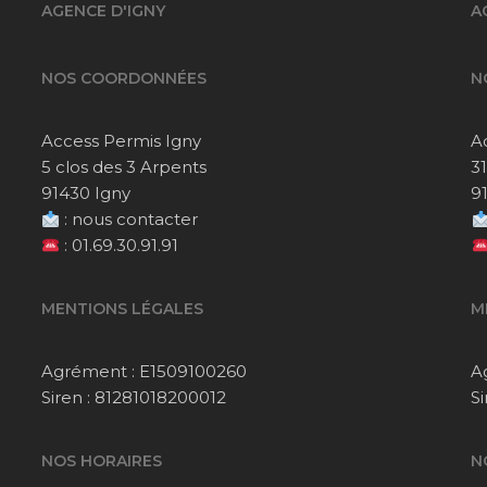
AGENCE D'IGNY
A
NOS COORDONNÉES
N
Access Permis Igny
A
5 clos des 3 Arpents
3
91430 Igny
9
:
nous contacter
:
01.69.30.91.91
MENTIONS LÉGALES
M
Agrément : E1509100260
A
Siren : 81281018200012
S
NOS HORAIRES
N