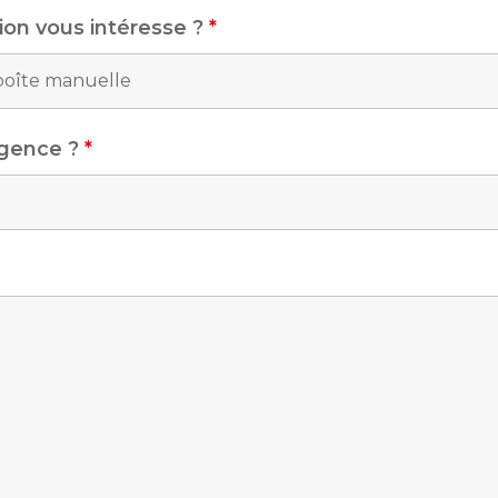
ion vous intéresse ?
*
agence ?
*