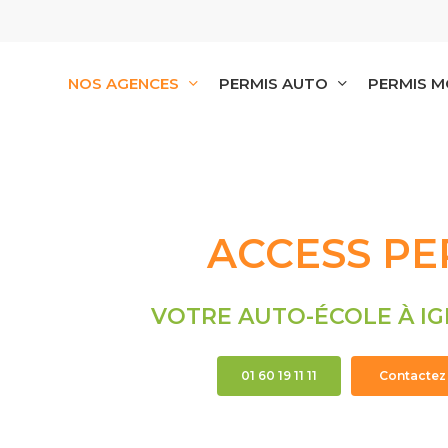
Skip
to
main
content
NOS AGENCES
PERMIS AUTO
PERMIS 
ACCESS PE
VOTRE AUTO-ÉCOLE À 
01 60 19 11 11
Contactez