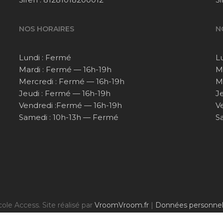
NOS HORAIRES
N
Lundi : Fermé
L
Mardi : Fermé — 16h-19h
M
Mercredi : Fermé — 16h-19h
M
Jeudi : Fermé — 16h-19h
J
Vendredi :Fermé — 16h-19h
V
Samedi : 10h-13h — Fermé
S
ole Access. Site réalisé par
VroomVroom.fr
|
Données personnel