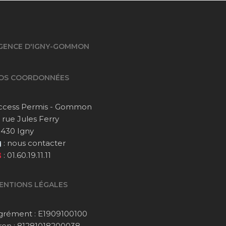
GENCE D'IGNY-GOMMON
OS COORDONNÉES
ccess Permis - Gommon
1 rue Jules Ferry
1430 Igny
:
nous contacter
:
01.60.19.11.11
ENTIONS LÉGALES
grément : E1909100100
iren : 81281018200038