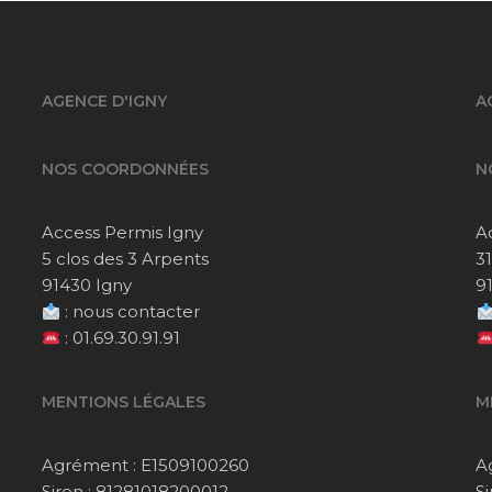
AGENCE D'IGNY
A
NOS COORDONNÉES
N
Access Permis Igny
A
5 clos des 3 Arpents
3
91430 Igny
9
:
nous contacter
:
01.69.30.91.91
MENTIONS LÉGALES
M
Agrément : E1509100260
A
Siren : 81281018200012
S