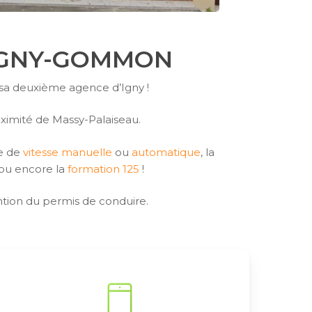
 IGNY-GOMMON
 sa deuxième agence d’Igny !
oximité de Massy-Palaiseau.
te de
vitesse manuelle
ou
automatique
, la
ou encore la
formation 125
!
tion du permis de conduire.