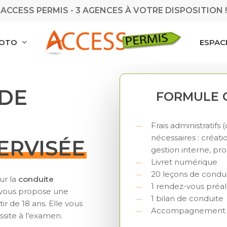
ACCESS PERMIS - 3 AGENCES À VOTRE DISPOSITION !
MOTO
ESPAC
 DE
FORMULE 
Frais administratif
nécessaires : créati
ERVISÉE
gestion interne, pro
Livret numérique
20 leçons de conduite
ur la
conduite
1 rendez-vous préa
 vous propose une
1 bilan de conduite
r de 18 ans. Elle vous
Accompagnement à
site à l’examen.