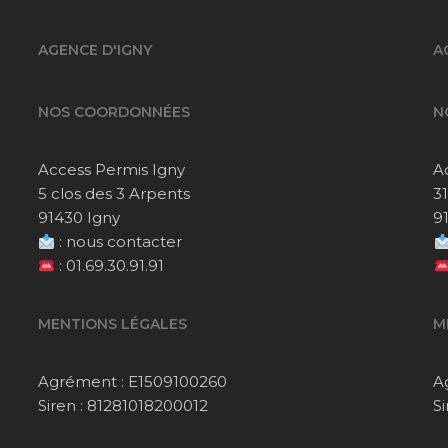
AGENCE D'IGNY
A
NOS COORDONNÉES
N
Access Permis Igny
A
5 clos des 3 Arpents
3
91430 Igny
9
:
nous contacter
:
01.69.30.91.91
MENTIONS LÉGALES
M
Agrément : E1509100260
A
Siren : 81281018200012
S