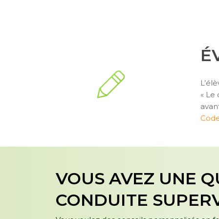
É
L’él
« Le 
avan
Code
VOUS AVEZ UNE Q
CONDUITE SUPERVI