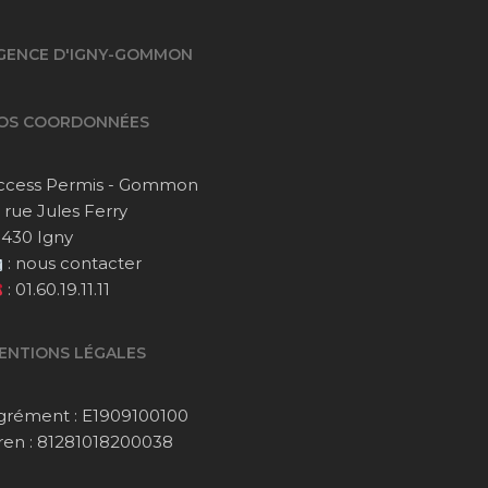
GENCE D'IGNY-GOMMON
OS COORDONNÉES
ccess Permis - Gommon
1 rue Jules Ferry
1430 Igny
:
nous contacter
:
01.60.19.11.11
ENTIONS LÉGALES
grément : E1909100100
iren : 81281018200038